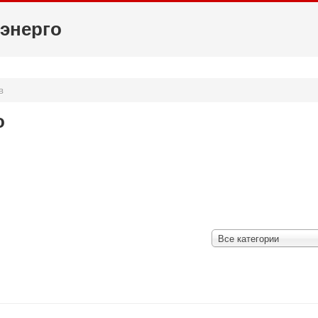
энерго
в
о
Все категории