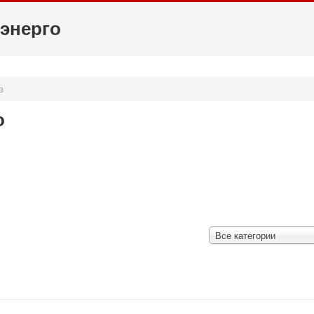
энерго
в
о
Все категории