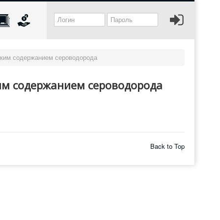
соким содержанием сероводорода
им содержанием сероводорода
Back to Top