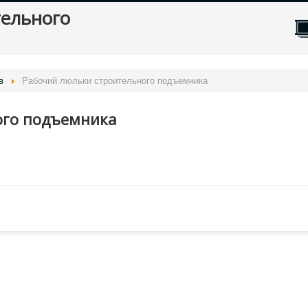
тельного
в
Рабочий люльки строительного подъемника
ого подъемника