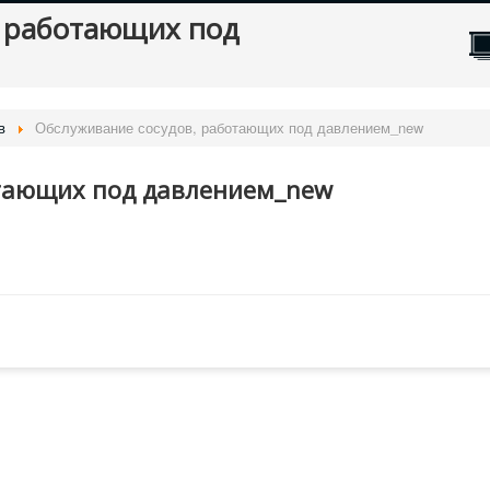
, работающих под
в
Обслуживание сосудов, работающих под давлением_new
отающих под давлением_new